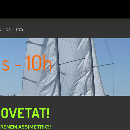
ogrames
Tipus de sortides
Reserves/Abonaments
- ds - 10h
s - 10h
OVETAT!
RENEM ASSIMÈTRIC!!