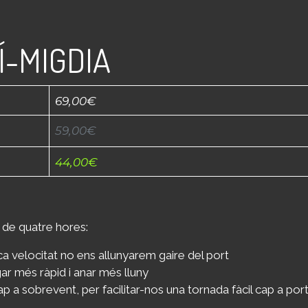
Í-MIGDIA
69,00€
59,00€
​44,00€
 de quatre hores:
 velocitat no ens allunyarem gaire del port
r més ràpid i anar més lluny
a sobrevent, per facilitar-nos una tornada fàcil cap a por