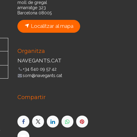
moll de gregal
amarratge 323
Barcelona 08005
Localitzar al mapa
Organitza
NAVEGANTS.CAT
+34 640 09 57 42
som@navegants.cat
Compartir
t