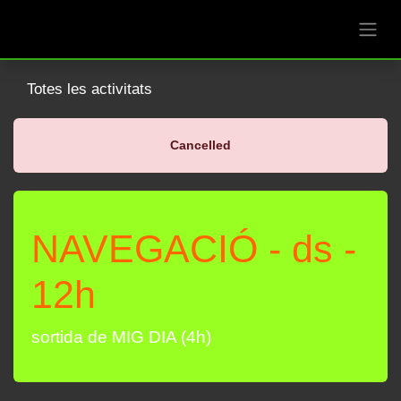
Skip to Content
Totes les activitats
Cancelled
NAVEGACIÓ - ds - 12h
sortida de MIG DIA (4h)
de juny 2025