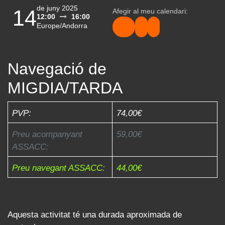
14
Afegir al meu calendari:
12:00
16:00
Europe/Andorra
Navegació de MIGDIA/TARDA
PVP:
74,00€
Preu acompanyant
59,00€
ASSACC
:
Preu
navegant
​44,00€
ASSACC
:
Aquesta activitat té una durada aproximada de
quatre hores: