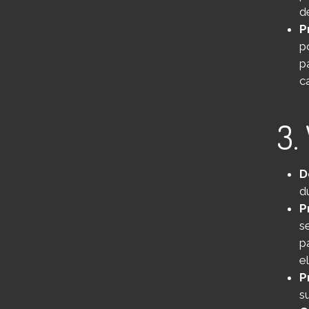
d
P
p
p
ca
3.
D
d
P
se
p
el
P
s