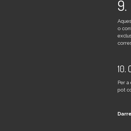
9.
Aquest
o cont
exclu
corre
10. 
Per a
pot c
Darre