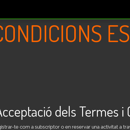
ogrames
Tipus de sortides
Reserves/Abonaments
 CONDICIONS 
 Acceptació​ dels Termes i
gistrar-te com a subscriptor o en reservar una activitat a