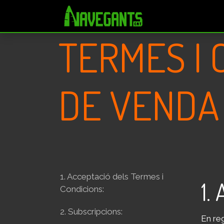
Skip to Content
Pr
TERMES I
DE VENDA
1. Acceptació​ dels Termes i
1.
Condicions:
2. Subscripcions:
En re