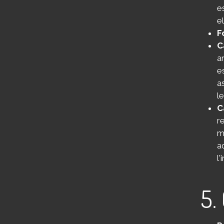
e
e
F
C
a
e
a
l
C
r
m
a
l
5.