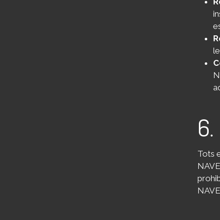
R
i
e
R
l
C
N
a
6.
Tots e
NAVEGA
prohib
NAVE