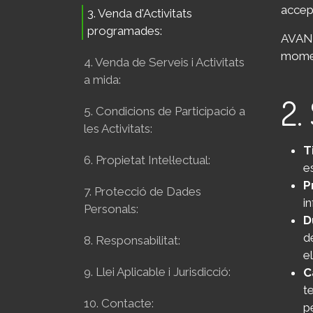
accep
3. Venda d'Activitats
programades:
AVANT
momen
4. Venda de Serveis i Activitats
a mida:
2.
5. Condicions de Participació a
les Activitats:
T
6. Propietat Intel·lectual:
e
P
7. Protecció de Dades
i
Personals:
D
d
8. Responsabilitat:
e
9. Llei Aplicable i Jurisdicció:
C
t
10. Contacte:
p