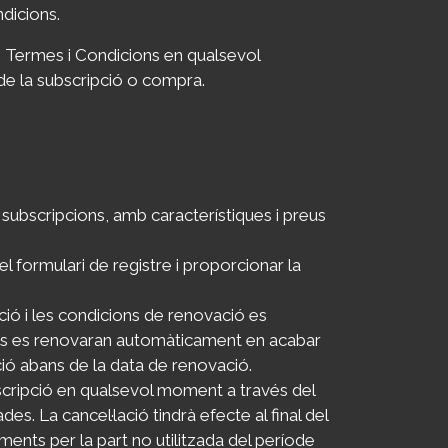
dicions.
Termes i Condicions en qualsevol
de la subscripció o compra.
 subscripcions, amb característiques i preus
l formulari de registre i proporcionar la
ció i les condicions de renovació es
ons es renovaran automàticament en acabar
pció abans de la data de renovació.
bscripció en qualsevol moment a través del
s. La cancel·lació tindrà efecte al final del
ents per la part no utilitzada del període