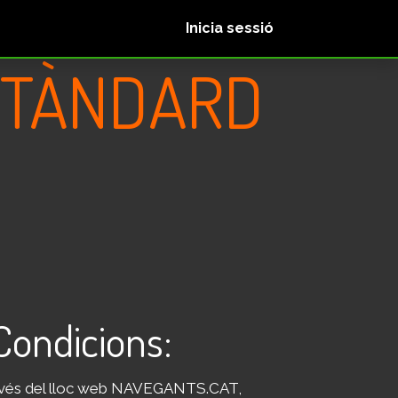
Nosaltres
Inicia sessió
ESTÀNDARD
 Condicions:
 través del lloc web NAVEGANTS.CAT,