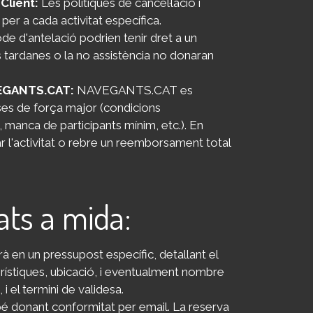
Client:
Les polítiques de cancel·lació i
er a cada activitat específica.
de d'antelació podrien tenir dret a un
 tardanes o la no assistència no donaran
AVEGANTS.CAT:
NAVEGANTS.CAT es
uses de força major (condicions
manca de participants mínim, etc.). En
ar l'activitat o rebre un reemborsament total
tats a mida:
urà en un pressupost específic, detallant el
terístiques, ubicació, i eventualment nombre
i el termini de validesa.
é donant conformitat per email. La reserva