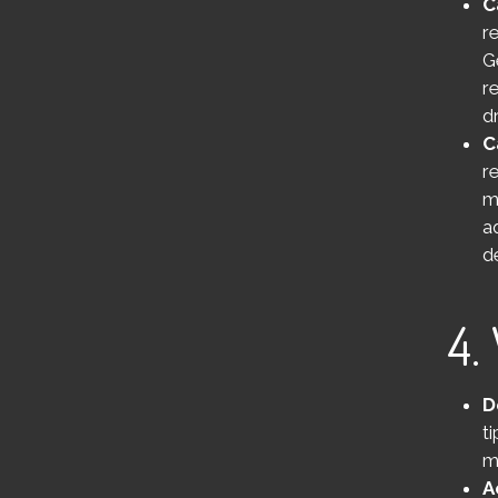
C
r
G
r
d
C
r
m
a
d
4.
D
t
m
A