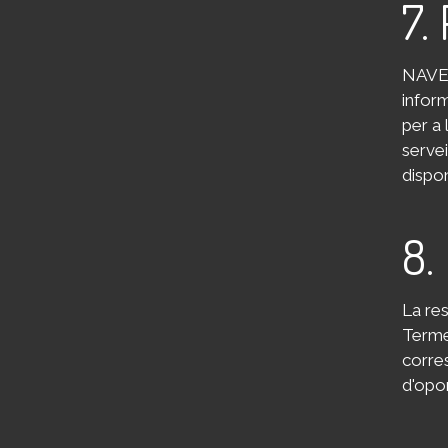
7.
NAVEG
inform
per a 
servei
dispon
8.
La re
Termes
corre
d'opor