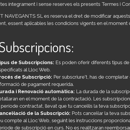
tes íntegrament i sense reserves els presents Termes i Con
 NAVEGANTS SL es reserva el dret de modificar aquests 
t, essent aplicables les condicions vigents en el moment 
 Subscripcions:
ipus de Subscripcions:
Es poden oferir diferents tipus de
specificats al Lloc Web.
rocés de Subscripció:
Per subscriure't, has de completar e
nformació de pagament requerida.
urada i Renovació automàtica:
La durada de la subscrip
etallaran en el moment de la contractació. Les subscripci
l període contractat, llevat que tu cancel·lis la teva subscri
ancel·lació de la Subscripció:
Pots cancel·lar la teva su
eu compte al Lloc Web, seguint les instruccions proporcionade
eríode de subscripció en curs. No es realitzaran reemborsam